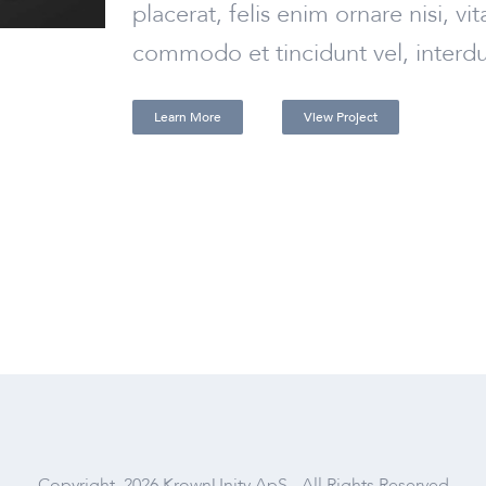
placerat, felis enim ornare nisi, vi
commodo et tincidunt vel, interdum
Learn More
View Project
Copyright
2026 KrownUnity ApS - All Rights Reserved