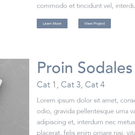
commodo et tincidunt vel, interdum
Learn More
View Project
Proin Sodale
Cat 1
,
Cat 3
,
Cat 4
Lorem ipsum dolor sit amet, conse
odio, gravida pellentesque urna va
adipiscing et, interdum nec metus. 
placerat, felis enim ornare nisi, vi