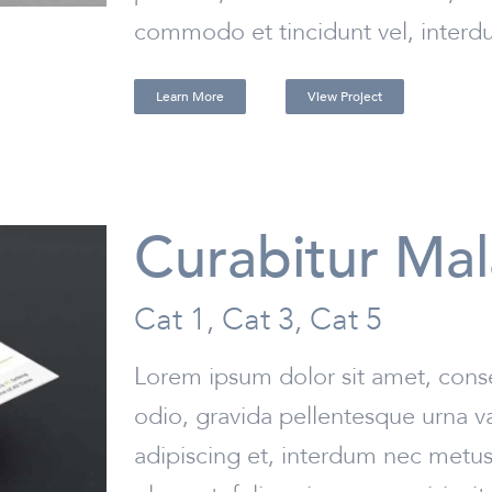
commodo et tincidunt vel, interdum
Learn More
View Project
Curabitur Ma
Cat 1
,
Cat 3
,
Cat 5
Lorem ipsum dolor sit amet, conse
odio, gravida pellentesque urna va
adipiscing et, interdum nec metus. 