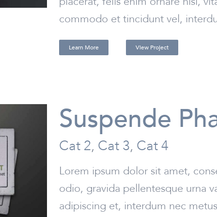
placerat, felis enim ornare nisi, vi
commodo et tincidunt vel, interdum
Learn More
View Project
Suspende Pha
Cat 2
,
Cat 3
,
Cat 4
Lorem ipsum dolor sit amet, conse
odio, gravida pellentesque urna va
adipiscing et, interdum nec metus. 